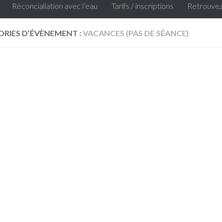
Réconcialiation avec l’eau
Tarifs / inscriptions
Retrouvez
RIES D’ÉVÈNEMENT :
VACANCES (PAS DE SÉANCE)