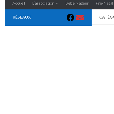
Accueil
L’association
Bébé Nageur
Pré-Natal
RÉSEAUX
CATÉGO