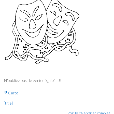
N'oubliez pas de venir déguisé !!!!
Piscine
Carte
{title}
Voir le calendrier complet