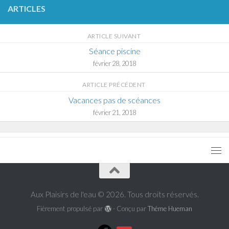
ARTICLES
ARTICLE SUIVANT
Séance piscine
février 28, 2018
ARTICLE PRÉCÉDENT
Vacances pas de scéances
février 21, 2018
Aux Plaisirs de l'eau © 2026. Tous droits réservés.
Fièrement propulsé par
- Conçu par
Thème Hueman