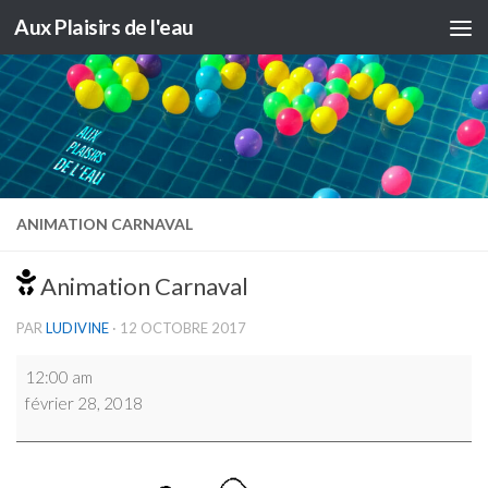
Aux Plaisirs de l'eau
Skip to content
ANIMATION CARNAVAL
Animation Carnaval
PAR
LUDIVINE
·
12 OCTOBRE 2017
Animation
12:00 am
Carnaval
février 28, 2018