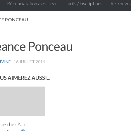
Réconcialiation avec l’eau
Tarifs / inscriptions
Retrouvez
CE PONCEAU
éance Ponceau
IVINE
·
16 JUILLET 2014
US AIMEREZ AUSSI...
ue chez Aux