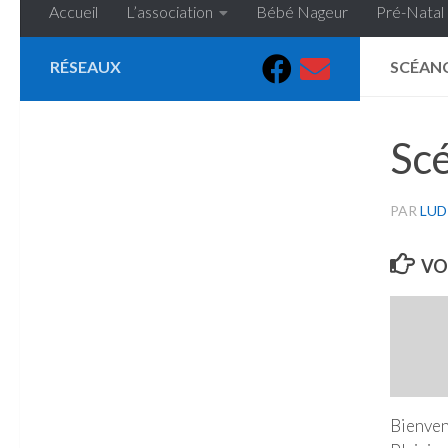
Accueil
L’association
Bébé Nageur
Pré-Natal
RÉSEAUX
SCÉAN
Sc
PAR
LUD
VO
Bienven