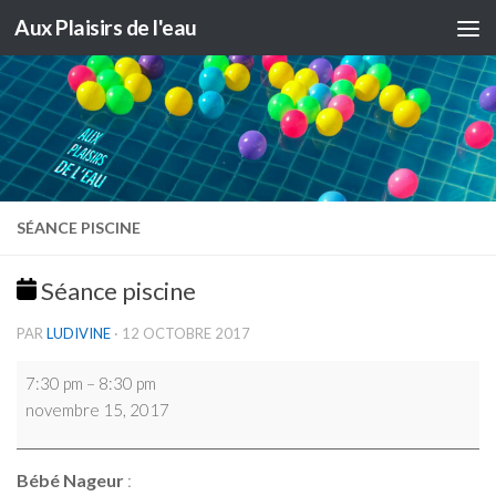
Aux Plaisirs de l'eau
Skip to content
SÉANCE PISCINE
Séance piscine
PAR
LUDIVINE
·
12 OCTOBRE 2017
Séance
7:30 pm
–
8:30 pm
piscine
novembre 15, 2017
Bébé Nageur
: