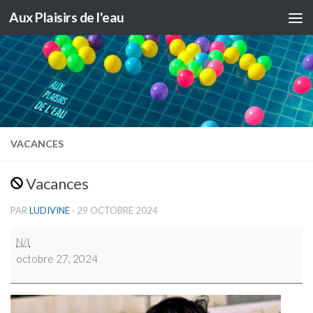
Aux Plaisirs de l'eau
Skip to content
VACANCES
Vacances
PAR
LUDIVINE
·
29 OCTOBRE 2024
Vacances
N/I
octobre 27, 2024