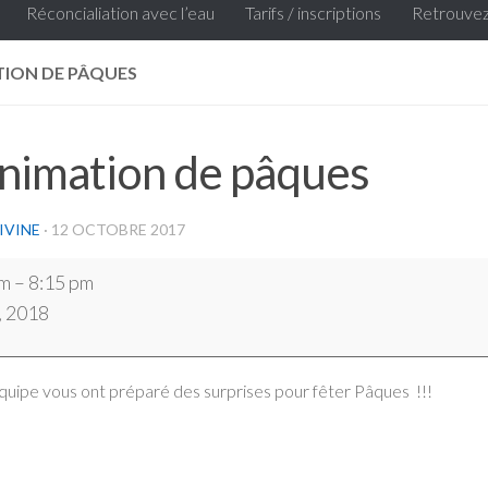
Réconcialiation avec l’eau
Tarifs / inscriptions
Retrouvez
TION DE PÂQUES
nimation de pâques
IVINE
·
12 OCTOBRE 2017
ion
pm
–
8:15 pm
4, 2018
équipe vous ont préparé des surprises pour fêter Pâques !!!