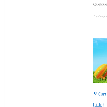
Quelques
Patience
Cart
{title}