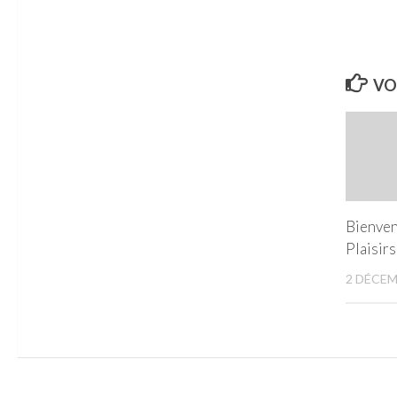
VO
Bienven
Plaisirs
2 DÉCEM