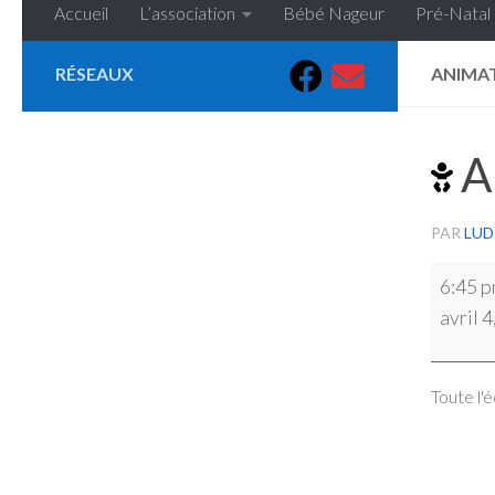
Accueil
L’association
Bébé Nageur
Pré-Natal
RÉSEAUX
ANIMA
A
PAR
LUD
Animat
6:45 
de
avril 
pâques
Toute l'