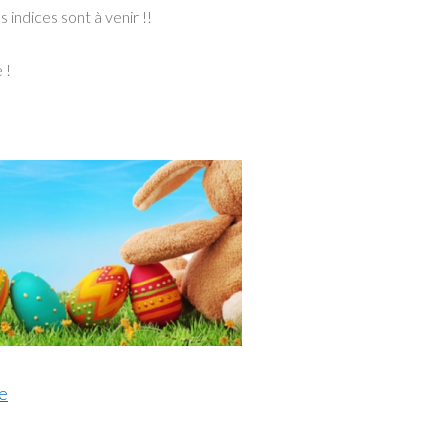
 indices sont à venir !!
 !
Piscine
e