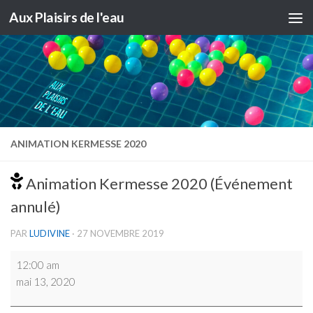
Aux Plaisirs de l'eau
Skip to content
ANIMATION KERMESSE 2020
Animation Kermesse 2020 (Événement
annulé)
PAR
LUDIVINE
·
27 NOVEMBRE 2019
Animation
12:00 am
Kermesse
mai 13, 2020
2020
(Événement