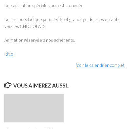
annulé)
Une animation spéciale vous est proposée:
Un parcours ludique pour petits et grands guidera les enfants
vers les CHOCOLATS.
Animation réservée à nos adhérents.
{title}
Voir le calendrier complet
VOUS AIMEREZ AUSSI...