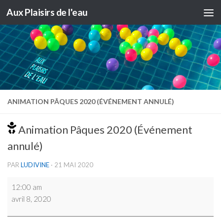
Aux Plaisirs de l'eau
Skip to content
ANIMATION PÂQUES 2020 (ÉVÉNEMENT ANNULÉ)
Animation Pâques 2020 (Événement
annulé)
PAR
LUDIVINE
·
21 MAI 2020
Animation
12:00 am
Pâques
avril 8, 2020
2020
(Événement