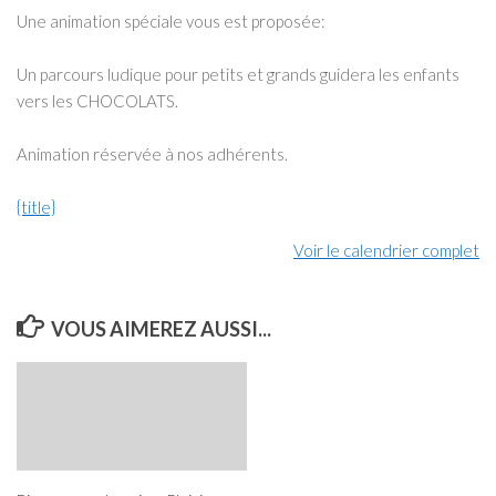
annulé)
Une animation spéciale vous est proposée:
Un parcours ludique pour petits et grands guidera les enfants
vers les CHOCOLATS.
Animation réservée à nos adhérents.
{title}
Voir le calendrier complet
VOUS AIMEREZ AUSSI...