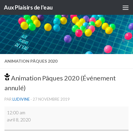
Aux Plaisirs de l'eau
Skip to content
ANIMATION PÂQUES 2020
Animation Pâques 2020 (Événement
annulé)
PAR
LUDIVINE
·
27 NOVEMBRE 2019
Animation
12:00 am
Pâques
avril 8, 2020
2020
(Événement