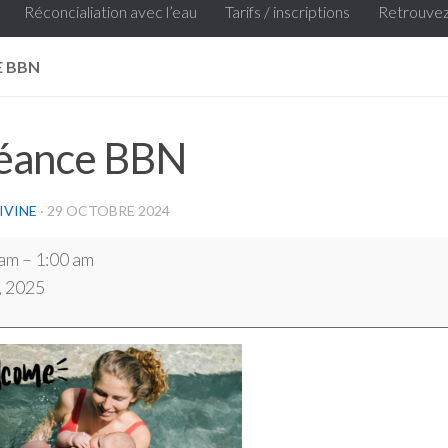
Réconcialiation avec l’eau
Tarifs / inscriptions
Retrouvez
E BBN
éance BBN
IVINE
·
29 OCTOBRE 2024
 am
–
1:00 am
6, 2025