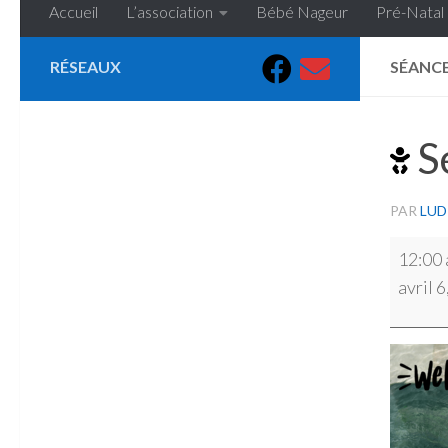
Accueil
L’association
Bébé Nageur
Pré-Natal
RÉSEAUX
SÉANC
S
PAR
LUD
Séance
12:00
BBN
avril 