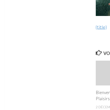
{title}
VO
Bienven
Plaisirs
2 DÉCEM