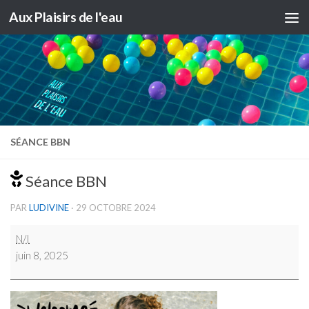
Aux Plaisirs de l'eau
Skip to content
SÉANCE BBN
Séance BBN
PAR
LUDIVINE
·
29 OCTOBRE 2024
Séance
N/I
BBN
juin 8, 2025