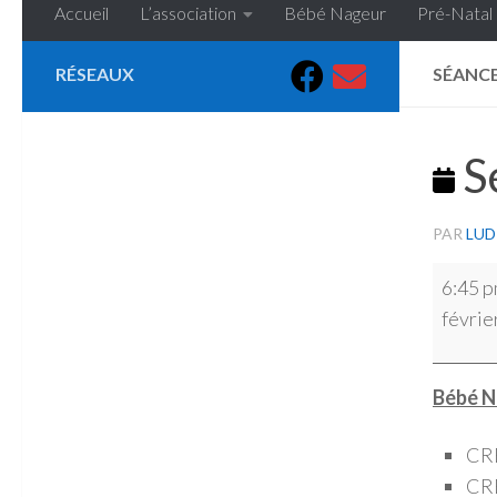
Accueil
L’association
Bébé Nageur
Pré-Natal
RÉSEAUX
SÉANCE
Sé
PAR
LUD
Séance
6:45 
piscine
févrie
Bébé N
CRE
CRE