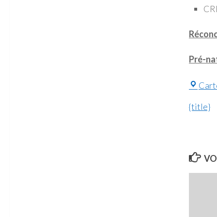
CRE
Réconci
Pré-na
Cart
{title}
VO