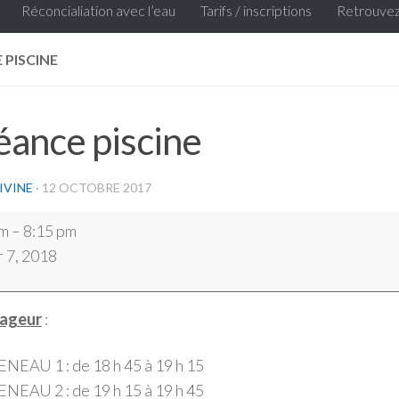
Réconcialiation avec l’eau
Tarifs / inscriptions
Retrouvez
 PISCINE
ance piscine
IVINE
·
12 OCTOBRE 2017
pm
–
8:15 pm
r 7, 2018
ageur
:
NEAU 1 : de 18 h 45 à 19 h 15
NEAU 2 : de 19 h 15 à 19 h 45