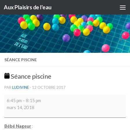
Aux Plaisirs de l'eau
Skip to content
SÉANCE PISCINE
Séance piscine
PAR
LUDIVINE
·
12 OCTOBRE 2017
Séance
6:45 pm
–
8:15 pm
piscine
mars 14, 2018
Bébé Nageur
: