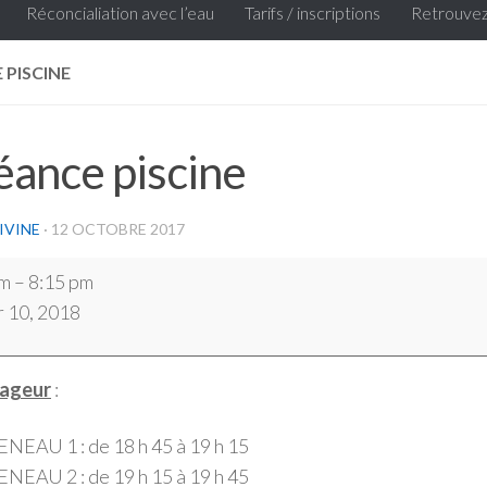
Réconcialiation avec l’eau
Tarifs / inscriptions
Retrouvez
 PISCINE
ance piscine
IVINE
·
12 OCTOBRE 2017
pm
–
8:15 pm
r 10, 2018
ageur
:
NEAU 1 : de 18 h 45 à 19 h 15
NEAU 2 : de 19 h 15 à 19 h 45