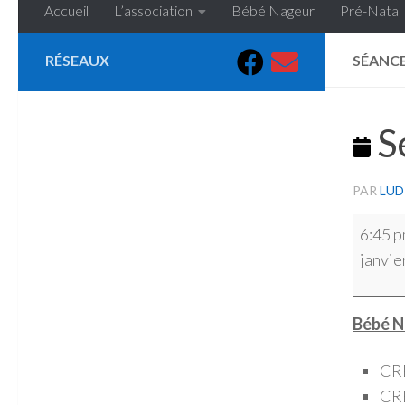
Accueil
L’association
Bébé Nageur
Pré-Natal
RÉSEAUX
SÉANCE
Sé
PAR
LUD
Séance
6:45 
piscine
janvie
Bébé N
CRE
CRE