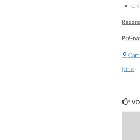
CRE
Réconci
Pré-na
Cart
{title}
VO