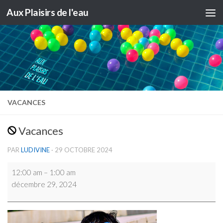
Aux Plaisirs de l'eau
Skip to content
VACANCES
Vacances
PAR
LUDIVINE
·
29 OCTOBRE 2024
Vacances
12:00 am
–
1:00 am
décembre 29, 2024